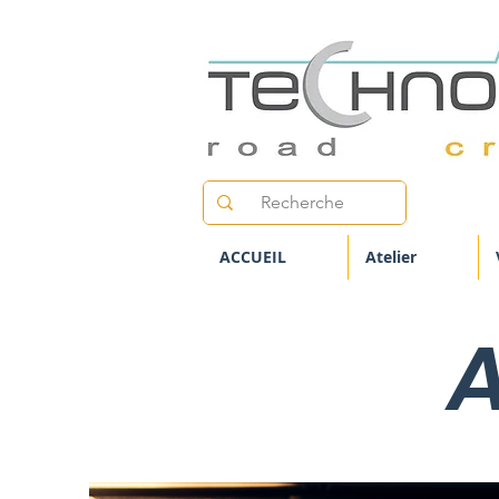
ACCUEIL
Atelier
A